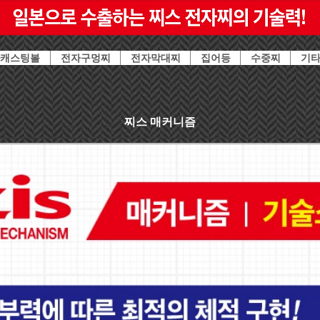
캐스팅볼
전자구멍찌
전자막대찌
집어등
수중찌
기
찌스 매커니즘